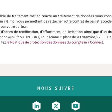
sable de traitement met en œuvre un traitement de données vous conc
in’li & moi vous permettant de rattacher votre contrat de bail et accéde
 par votre bailleur.
d’accès de rectification, d’effacement, de limitation ainsi que d’un dro
e : dpo@inli.fr ou DPO - in’li, Tour Ariane, 5 place de la Pyramide, 92088 P
ultez
la Politique de protection des données du compte in’li Connect.
NOUS SUIVRE