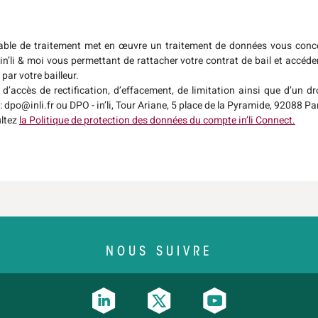
sable de traitement met en œuvre un traitement de données vous conc
in’li & moi vous permettant de rattacher votre contrat de bail et accéde
 par votre bailleur.
d’accès de rectification, d’effacement, de limitation ainsi que d’un dro
e : dpo@inli.fr ou DPO - in’li, Tour Ariane, 5 place de la Pyramide, 92088 P
ultez
la Politique de protection des données du compte in’li Connect.
NOUS SUIVRE